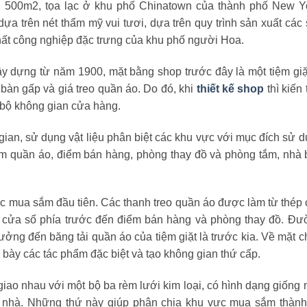
ch 500m2, tọa lạc ở khu phố Chinatown của thành phố New Y
ựa trên nét thẩm mỹ vui tươi, dựa trên quy trình sản xuất các
thất công nghiệp đặc trưng của khu phố người Hoa.
ây dựng từ năm 1900, mặt bằng shop trước đây là một tiệm giặ
 bàn gấp và giá treo quần áo. Do đó, khi
thiết kế shop
thì kiến 
 bộ không gian cửa hàng.
 gian, sử dụng vật liệu phân biệt các khu vực với mục đích sử 
m quần áo, điểm bán hàng, phòng thay đồ và phòng tắm, nhà
c mua sắm đầu tiên. Các thanh treo quần áo được làm từ thép
từ cửa sổ phía trước đến điểm bán hàng và phòng thay đồ. Đ
tưởng đến băng tải quần áo của tiệm giặt là trước kia. Về mặt 
 bày các tác phẩm đặc biệt và tạo không gian thứ cấp.
giao nhau với một bộ ba rèm lưới kim loại, có hình dạng giống
ần nhà. Những thứ này giúp phân chia khu vực mua sắm thàn