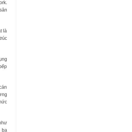
ork.
 sản
t là
trúc
dụng
 bếp
 cán
ường
chức
 như
h ba