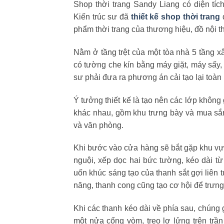
Shop thời trang Sandy Liang có diện tí
Kiến trúc sư đã
thiết kế shop thời trang
d
phẩm thời trang của thương hiệu, đồ nội 
Nằm ở tầng trệt của một tòa nhà 5 tầng x
có tường che kín bằng máy giặt, máy sấy,
sư phải đưa ra phương án cải tạo lại toàn
Ý tưởng thiết kế là tạo nên các lớp không
khác nhau, gồm khu trưng bày và mua sắ
và văn phòng.
Khi bước vào cửa hàng sẽ bắt gặp khu vự
nguội, xếp dọc hai bức tường, kéo dài 
uốn khúc sáng tạo của thanh sắt gợi liên 
năng, thanh cong cũng tạo cơ hội để trưng
Khi các thanh kéo dài về phía sau, chúng 
một nửa cổng vòm, treo lơ lửng trên tr