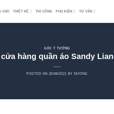
G CHỦ
THIẾT KẾ
THI CÔNG
PHỤ KIỆN
TƯ VẤN
GÓC Ý TƯỞNG
ế cửa hàng quần áo Sandy Lia
POSTED ON
20/09/2021
BY
DƯƠNG