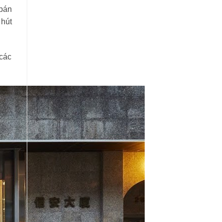
 bán
 hút
 các