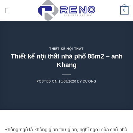
Skip
0
to
content
THIẾT KẾ NỘI THẤT
Thiết kế nội thất nhà phố 85m2 – anh
Khang
POSTED ON
18/08/2020
BY
DƯƠNG
Phòng ngủ là không gian thư giãn, nghỉ ngơi của chủ nhà.