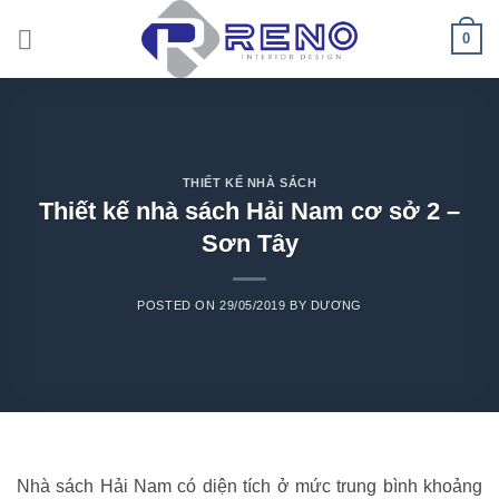
Skip
0
to
content
THIẾT KẾ NHÀ SÁCH
Thiết kế nhà sách Hải Nam cơ sở 2 –
Sơn Tây
POSTED ON
29/05/2019
BY
DƯƠNG
Nhà sách Hải Nam có diện tích ở mức trung bình khoảng