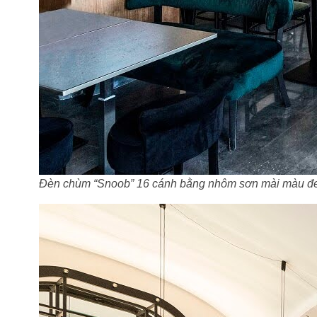
Đèn chùm “Snoob” 16 cánh bằng nhôm sơn mài màu đen,