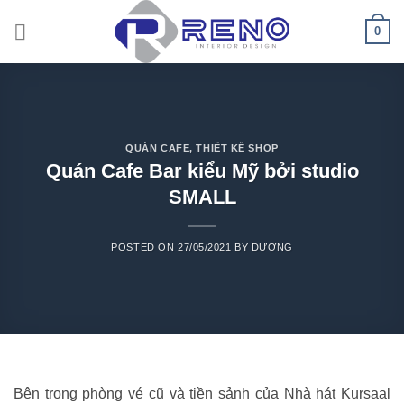
Skip
0
to
content
QUÁN CAFE
,
THIẾT KẾ SHOP
Quán Cafe Bar kiểu Mỹ bởi studio
SMALL
POSTED ON
27/05/2021
BY
DƯƠNG
Bên trong phòng vé cũ và tiền sảnh của Nhà hát Kursaal