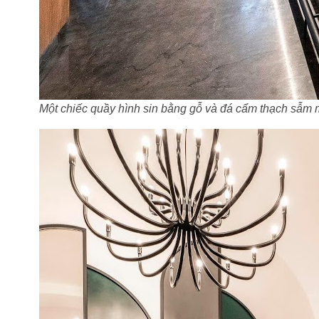
Một chiếc quầy hình sin bằng gỗ và đá cẩm thạch sẫm m